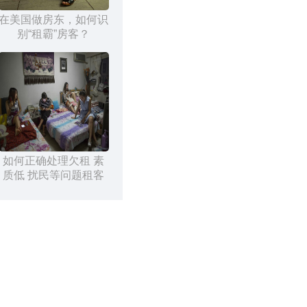
在美国做房东，如何识
别“租霸”房客？
如何正确处理欠租 素
质低 扰民等问题租客